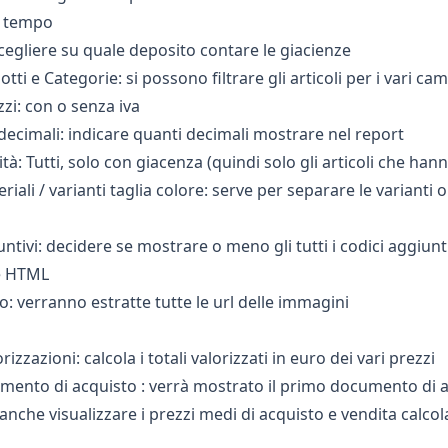
l tempo
cegliere su quale deposito contare le giacienze
ti e Categorie: si possono filtrare gli articoli per i vari ca
zi: con o senza iva
ecimali: indicare quanti decimali mostrare nel report
ità: Tutti, solo con giacenza (quindi solo gli articoli che han
eriali / varianti taglia colore: serve per separare le variant
ntivi: decidere se mostrare o meno gli tutti i codici aggiuntiv
e HTML
o: verranno estratte tutte le url delle immagini
izzazioni: calcola i totali valorizzati in euro dei vari prezzi
ento di acquisto : verrà mostrato il primo documento di a
 anche visualizzare i prezzi medi di acquisto e vendita calco