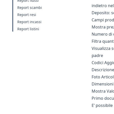
Report flussi
indietro ne
Report scambi
Deposito: s
Report resi
Campi prodot
Report incassi
Mostra prez
Report listini
Numero di d
Filtra quant
Visualizza s
padre
Codici Aggiu
Descrizion
Foto Articol
Dimensioni
Mostra Valor
Primo docum
E’ possibile