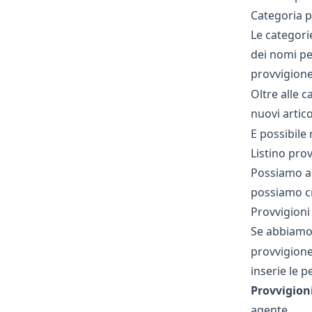
Categoria p
Le categori
dei nomi pe
provvigione
Oltre alle 
nuovi artico
E possibile
Listino pro
Possiamo ag
possiamo cr
Provvigioni
Se abbiamo 
provvigione 
inserie le p
Provvigioni
agente