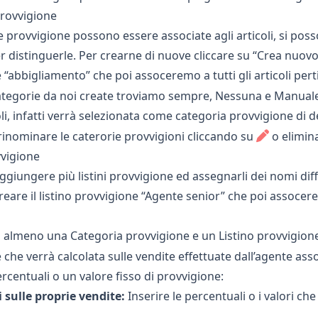
rovvigione
e provvigione possono essere associate agli articoli, si pos
r distinguerle. Per crearne di nuove cliccare su “Crea nuov
 “abbigliamento” che poi assoceremo a tutti gli articoli pert
categorie da noi create troviamo sempre, Nessuna e Manuale
li, infatti verrà selezionata come categoria provvigione di d
 rinominare le caterorie provvigioni cliccando su
o elimin
vvigione
giungere più listini provvigione ed assegnarli dei nomi diff
eare il listino provvigione “Agente senior” che poi assocer
almeno una Categoria provvigione e un Listino provvigione
che verrà calcolata sulle vendite effettuate dall’agente asso
ercentuali o un valore fisso di provvigione:
 sulle proprie vendite:
Inserire le percentuali o i valori ch