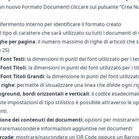
un nuovo Formato Documenti cliccare sul pulsante “Crea Nuo
riferimento interno per identificare il formato creato
 il tipo di carattere che sarà utilizzato su tutti i documenti di
he per pagina
: il numero massimo di righe di articoli ch
x 25)
Font Testi
: la dimensioni in punti del font utilizzato per i t
Font Titoli
: la dimensioni in punti del font utilizzato per i t
Font Titoli Grandi
: la dimensione in punti del font utilizza
 righe
: permette di visualizzare una linea che divide ogni 
ground, bordi orizzontali e verticali
: il codice esadecima
te impostazioni di tipo stilistico è possibile attraverso le o
nti.
zione dei contenuti dei documenti
: opzioni per mostrare
trare/nascondere informazioni aggiuntive nei documenti
rcode
: mostrare/nascondere un QR Code oppure un Barcode 