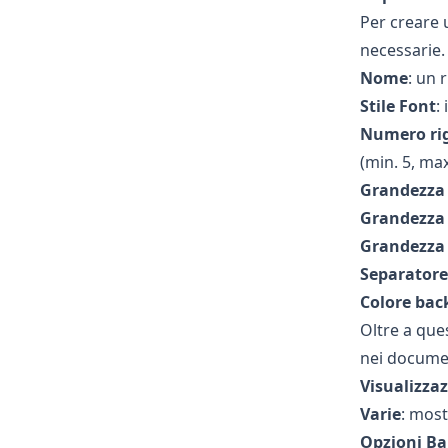
Per creare 
necessarie.
Nome
: un 
Stile Font
:
Numero rig
(min. 5, ma
Grandezza 
Grandezza 
Grandezza 
Separatore
Colore back
Oltre a ques
nei docume
Visualizza
Varie
: mos
Opzioni Ba