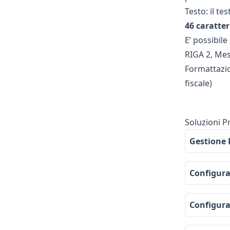
Testo: il te
46 caratter
E’ possibil
RIGA 2, Mes
Formattazio
fiscale)
Soluzioni P
Gestione 
Configuraz
Configuraz