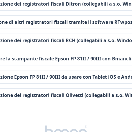
ione dei registratori fiscali Ditron (collegabili a s.o. W
one di altri registratori fiscali tramite il software RTwpo
ione dei registratori fiscali RCH (collegabili a s.o. Wind
re la stampante fiscale Epson FP 81II / 90III con Bmancl
zione Epson FP 81II / 90III da usare con Tablet iOS e And
ione dei registratori fiscali Olivetti (collegabili a s.o. 