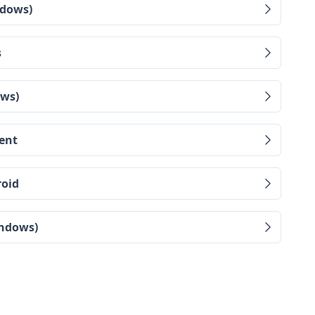
indows)
s
ows)
ient
roid
Windows)