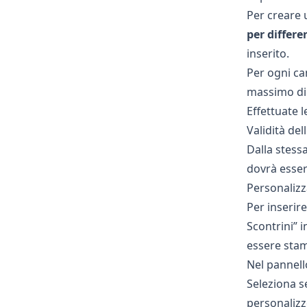
Per creare 
per differen
inserito.
Per ogni ca
massimo di 
Effettuate l
Validità del
Dalla stess
dovrà esser
Personalizza
Per inserire
Scontrini” 
essere stam
Nel pannell
Seleziona s
personalizz