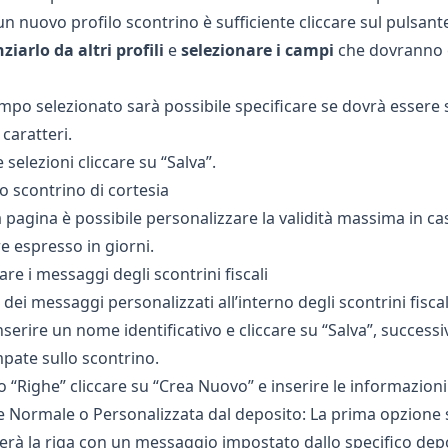
un nuovo profilo scontrino è sufficiente cliccare sul pulsan
ziarlo da altri profili
e
selezionare i campi
che dovranno e
mpo selezionato sarà possibile specificare se dovrà esser
caratteri.
e selezioni cliccare su “Salva”.
lo scontrino di cortesia
a pagina è possibile personalizzare la validità massima in ca
e espresso in giorni.
re i messaggi degli scontrini fiscali
 dei messaggi personalizzati all’interno degli scontrini fisc
inserire un nome identificativo e cliccare su “Salva”, success
pate sullo scontrino.
o “Righe” cliccare su “Crea Nuovo” e inserire le informazioni
e Normale o Personalizzata dal deposito: La prima opzione s
erà la riga con un messaggio impostato dallo specifico depo