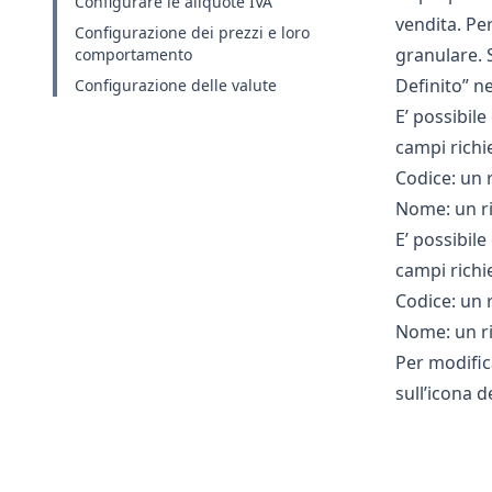
Configurare le aliquote IVA
vendita. Pe
Configurazione dei prezzi e loro
granulare. 
comportamento
Definito” ne
Configurazione delle valute
E’ possibil
campi richie
Codice: un 
Nome: un ri
E’ possibil
campi richie
Codice: un 
Nome: un ri
Per modifica
sull’icona d