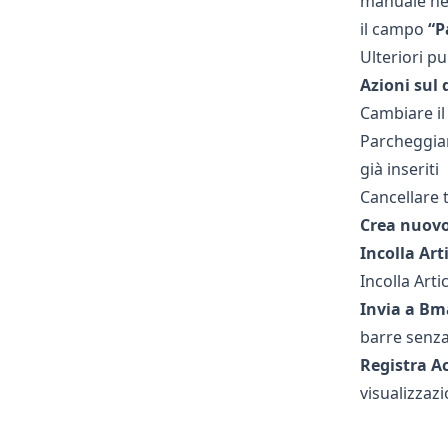
manuale ne
il campo
“P
Ulteriori pu
Azioni sul
Cambiare il
Parcheggiar
già inseriti
Cancellare t
Crea nuovo
Incolla Arti
Incolla Artic
Invia a B
barre senza
Registra A
visualizza