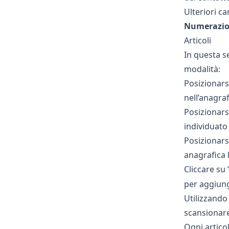
Ulteriori c
Numerazi
Articoli
In questa se
modalità:
Posizionars
nell’anagraf
Posizionars
individuato 
Posizionars
anagrafica 
Cliccare su 
per aggiunge
Utilizzando 
scansionare 
Ogni artico