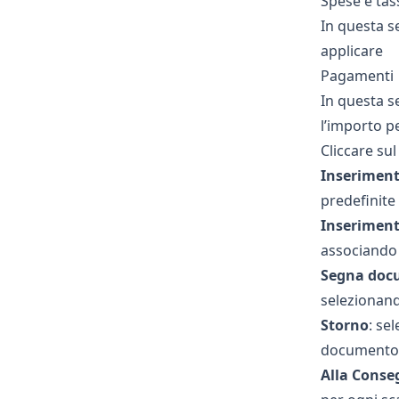
Spese e tas
In questa s
applicare
Pagamenti
In questa s
l’importo p
Cliccare su
Inserimen
predefinite
Inserimen
associando
Segna doc
selezionand
Storno
: se
documento
Alla Conse