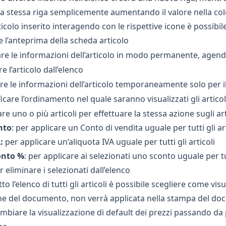
a stessa riga semplicemente aumentando il valore nella col
icolo inserito interagendo con le rispettive icone è possibile
e l’anteprima della scheda articolo
re le informazioni dell’articolo in modo permanente, agendo
 l’articolo dall’elenco
re le informazioni dell’articolo temporaneamente solo per 
care l’ordinamento nel quale saranno visualizzati gli artic
e uno o più articoli per effettuare la stessa azione sugli arti
nto
: per applicare un
Conto di vendita
uguale per tutti gli ar
:
per applicare
un’aliquota IVA
uguale per tutti gli articoli
onto %
: per applicare ai selezionati uno sconto uguale per tut
er eliminare i selezionati dall’elenco
to l’elenco di tutti gli articoli è possibile scegliere come vis
e del documento, non verrà applicata nella stampa del do
ambiare la visualizzazione di
default
dei prezzi passando da pr