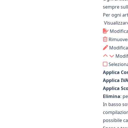
sempre sull
Per ogni art
Visualizzar
Modifica
Rimuovere
Modifica
Modifi
Selezionar
Applica Co
Applica IVA
Applica Sc
Elimina
: p
In basso sot
compilazion
possibile c