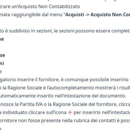
rare un’Acquisto Non Contabilizzato
mata raggiungibile dal menu “
Acquisti -> Acquisto Non Co
to è suddiviso in sezioni, le sezioni possono essere completa
ne
sse
ni
e
atorio inserire il fornitore, è comunque possibile inserirlo 
o la Ragione Sociale e l’autocompletamento mostrerà i risulta
utomaticamente inserito nell’intestazione del documento.
nosce la Partita IVA o la Ragione Sociale del fornitore, clicc
 individuato cliccare sull’icona
per inserirlo nell’intesta
fornitore non fosse presente nella rubrica dei contatti è pos
o
.