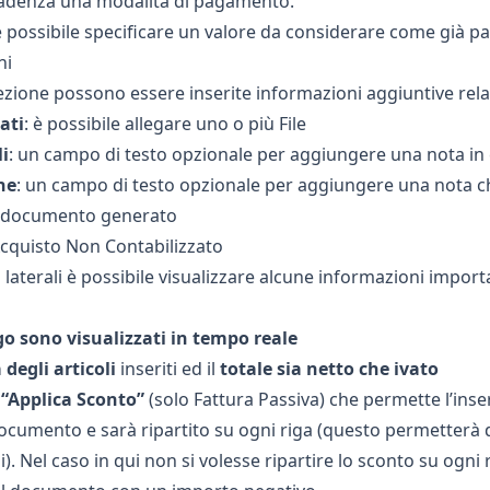
cadenza una modalità di pagamento.
è possibile specificare un valore da considerare come già p
ni
ezione possono essere inserite informazioni aggiuntive rel
ati
: è possibile allegare uno o più File
li
: un campo di testo opzionale per aggiungere una nota in
ne
: un campo di testo opzionale per aggiungere una nota ch
el documento generato
’Acquisto Non Contabilizzato
 laterali è possibile visualizzare alcune informazioni import
go sono visualizzati in tempo reale
 degli articoli
inseriti ed il
totale sia netto che ivato
 “Applica Sconto”
(solo Fattura Passiva) che permette l’inse
documento e sarà ripartito su ogni riga (questo permetterà di
li). Nel caso in qui non si volesse ripartire lo sconto su ogn