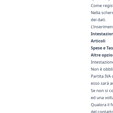
Come regist
Nella scher
dei dati.
L’inserimen
Intestazio
Articoli
Spese e Ta
Altre opzio
Intestazion
Non è obblig
Partita IVA 
esso sarà a
Se non si co
ed una volta
Qualora il 
del contatt