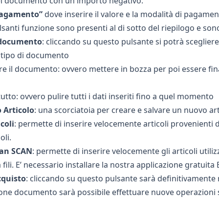
l documento con un importo negativo.
agamento”
dove inserire il valore e la modalità di pagament
lsanti funzione sono presenti al di sotto del riepilogo e son
 documento
: cliccando su questo pulsante si potrà scegliere
 tipo di documento
e il documento: ovvero mettere in bozza per poi essere fi
utto: ovvero pulire tutti i dati inseriti fino a quel momento
 Articolo
: una scorciatoia per creare e salvare un nuovo ar
coli
: permette di inserire velocemente articoli provenienti da
oli.
man SCAN
: permette di inserire velocemente gli articoli util
 fili. E’ necessario installare la nostra applicazione gratu
cquisto
: cliccando su questo pulsante sarà definitivamente r
zione documento
sarà possibile effettuare nuove operazion