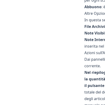
per ogni s
Abbuono
: 
Altre Opzio
In questa s
File Archivi
Note Visibi
Note Inter
inserita n
Azioni sull
Dai pannelli
corrente.
Nel riepilo
la quantità
il pulsante
totale del 
degli artico