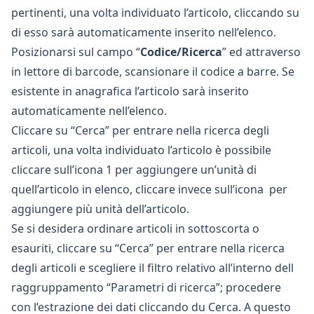
pertinenti, una volta individuato l’articolo, cliccando su
di esso sarà automaticamente inserito nell’elenco.
Posizionarsi sul campo “
Codice/Ricerca
” ed attraverso
in lettore di barcode, scansionare il codice a barre. Se
esistente in anagrafica l’articolo sarà inserito
automaticamente nell’elenco.
Cliccare su “Cerca” per entrare nella ricerca degli
articoli, una volta individuato l’articolo è possibile
cliccare sull’icona 1 per aggiungere un’unità di
quell’articolo in elenco, cliccare invece sull’icona per
aggiungere più unità dell’articolo.
Se si desidera ordinare articoli in sottoscorta o
esauriti, cliccare su “Cerca” per entrare nella ricerca
degli articoli e scegliere il filtro relativo all’interno dell
raggruppamento “Parametri di ricerca”; procedere
con l’estrazione dei dati cliccando du Cerca. A questo