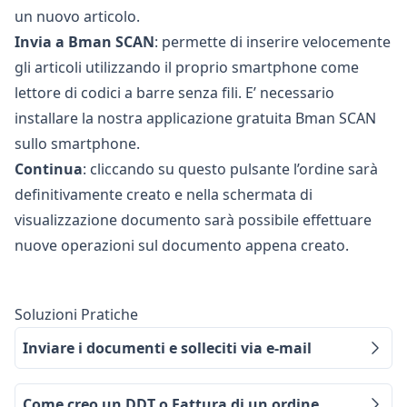
un
nuovo articolo
.
Invia a Bman SCAN
: permette di inserire velocemente
gli articoli utilizzando il proprio smartphone come
lettore di codici a barre senza fili. E’ necessario
installare la nostra applicazione gratuita Bman SCAN
sullo smartphone.
Continua
: cliccando su questo pulsante l’ordine sarà
definitivamente creato e nella schermata di
visualizzazione documento sarà possibile effettuare
nuove operazioni sul documento appena creato.
Soluzioni Pratiche
Inviare i documenti e solleciti via e-mail
Come creo un DDT o Fattura di un ordine