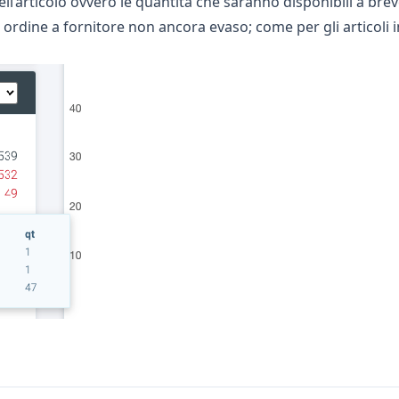
 dell’articolo ovvero le quantità che saranno disponibili a b
dine a fornitore non ancora evaso; come per gli articoli imp