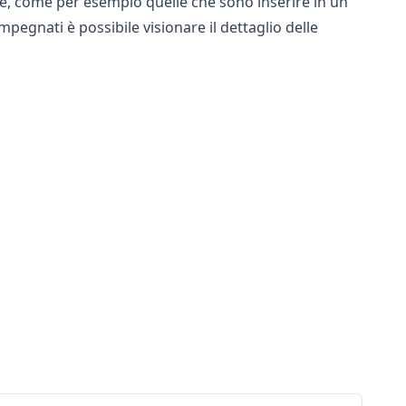
reve, come per esempio quelle che sono inserire in un
egnati è possibile visionare il dettaglio delle