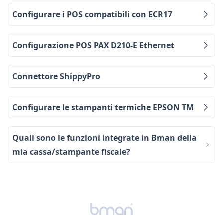
Configurare i POS compatibili con ECR17
Configurazione POS PAX D210-E Ethernet
Connettore ShippyPro
Configurare le stampanti termiche EPSON TM
Quali sono le funzioni integrate in Bman della
mia cassa/stampante fiscale?