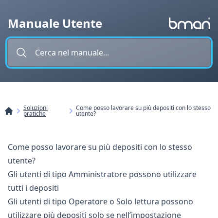
Vai al contenuto
Manuale Utente
Soluzioni
Come posso lavorare su più depositi con lo stesso
pratiche
utente?
Come posso lavorare su più depositi con lo stesso
utente?
Gli utenti di tipo Amministratore possono utilizzare
tutti i depositi
Gli utenti di tipo Operatore o Solo lettura possono
utilizzare più depositi solo se nell’impostazione