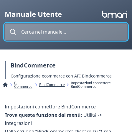
Vai al contenuto
Manuale Utente
BindCommerce
Configurazione ecommerce con API Bindcommerce
E-
Impostazioni connettore
BindCommerce
Commerce
BindCommerce
Impostazioni connettore BindCommerce
Trova questa funzione dal menù:
Utilità ->
Integrazioni
Dalla sezione “BindCommerce” cliccare su “Crea